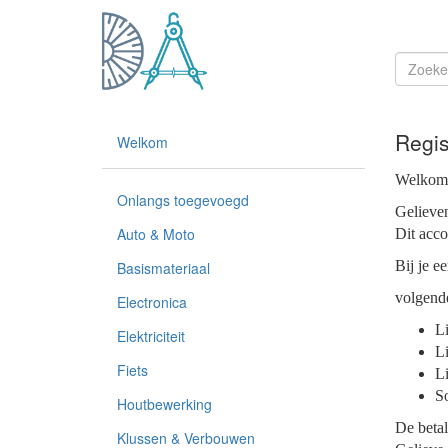
Regis
Welkom
Welkom b
Onlangs toegevoegd
Gelieven
Auto & Moto
Dit acco
Bij je e
Basismateriaal
volgend
Electronica
L
Elektriciteit
Li
Fiets
Li
So
Houtbewerking
De betal
Klussen & Verbouwen