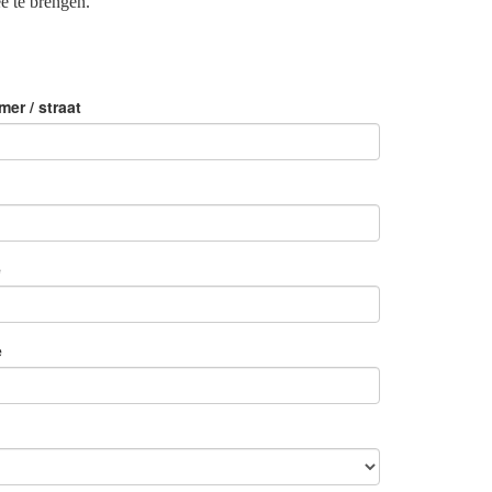
e te brengen.
er / straat
e
e