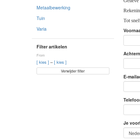
Gelieve 
Metaalbewerking
Rekeni
Tuin
Tot snel
Varia
Voorna
Filter artikelen
Achter
From
–
[ kies ]
[ kies ]
Verwijder filter
E-maila
Telefoo
Je voor