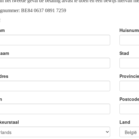
in het tweede geval de betaling alvast te doen en een bewijs hiervan me
ngnummer: BE84 0637 0891 7259
!
am
Huisnumm
naam
Stad
dres
Provinci
n
Postcod
keurstaal
Land