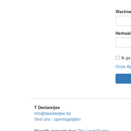
Wachtw
Herhaal
Ik g
Onze Al
T Deelateljee
info@deelateljee.be
Vind ons / openingstijden
Mogelijk gemaakt door
The Lend Engine