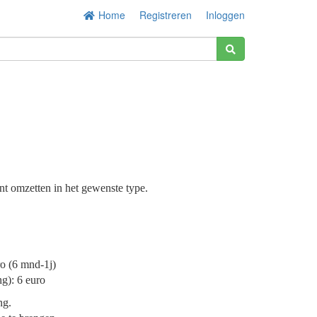
Home
Registreren
Inloggen
ment omzetten in het gewenste type.
ro (6 mnd-1j)
ng): 6 euro
ng.