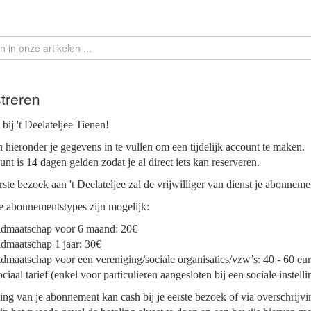
treren
ij 't Deelateljee Tienen!
 hieronder je gegevens in te vullen om een tijdelijk account te maken.
unt is 14 dagen gelden zodat je al direct iets kan reserveren.
erste bezoek aan 't Deelateljee zal de vrijwilliger van dienst je abonne
e abonnementstypes zijn mogelijk:
idmaatschap voor 6 maand: 20€
dmaatschap 1 jaar: 30€
dmaatschap voor een vereniging/sociale organisaties/vzw’s: 40 - 60 eu
ciaal tarief (enkel voor particulieren aangesloten bij een sociale instelli
ing van je abonnement kan cash bij je eerste bezoek of via overschrijvi