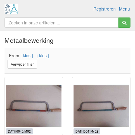
Registreren
Menu
Metaalbewerking
From
[ kies ]
-
[ kies ]
Verwijder filter
DATH0040/M02
DATH0041/M02