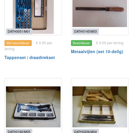
DATH0051/M01
DATH0145/M03
€ 0.00 per
€ 0.00 per lening
Niet beschikbaar
Beschikbaar
lening
Metaalvijlen (set 10-delig)
Tappenset / draadtrekset
DATH0160/M05
DATH0206/M04