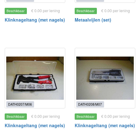
€ 0.00 per lening
€ 0.00 per lening
Beschikbaar
Beschikbaar
Klinknageltang (met nagels)
Metaalvijlen (set)
DATH0207/M06
DATH0208/M07
€ 0.00 per lening
€ 0.00 per lening
Beschikbaar
Beschikbaar
Klinknageltang (met nagels)
Klinknageltang (met nagels)